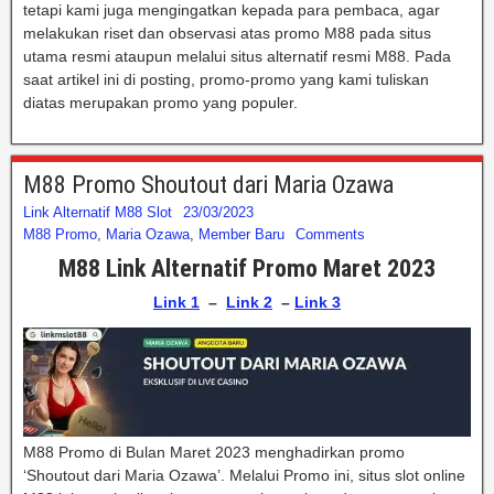
tetapi kami juga mengingatkan kepada para pembaca, agar
melakukan riset dan observasi atas promo M88 pada situs
utama resmi ataupun melalui situs alternatif resmi M88. Pada
saat artikel ini di posting, promo-promo yang kami tuliskan
diatas merupakan promo yang populer.
M88 Promo Shoutout dari Maria Ozawa
Link Alternatif M88 Slot
23/03/2023
M88 Promo
,
Maria Ozawa
,
Member Baru
Comments
M88 Link Alternatif Promo Maret 2023
Link 1
–
Link 2
–
Link 3
M88 Promo di Bulan Maret 2023 menghadirkan promo
‘Shoutout dari Maria Ozawa’. Melalui Promo ini, situs slot online