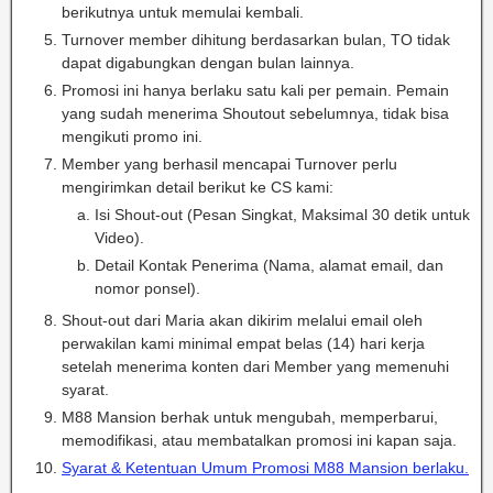
berikutnya untuk memulai kembali.
Turnover member dihitung berdasarkan bulan, TO tidak
dapat digabungkan dengan bulan lainnya.
Promosi ini hanya berlaku satu kali per pemain. Pemain
yang sudah menerima Shoutout sebelumnya, tidak bisa
mengikuti promo ini.
Member yang berhasil mencapai Turnover perlu
mengirimkan detail berikut ke CS kami:
Isi Shout-out (Pesan Singkat, Maksimal 30 detik untuk
Video).
Detail Kontak Penerima (Nama, alamat email, dan
nomor ponsel).
Shout-out dari Maria akan dikirim melalui email oleh
perwakilan kami minimal empat belas (14) hari kerja
setelah menerima konten dari Member yang memenuhi
syarat.
M88 Mansion berhak untuk mengubah, memperbarui,
memodifikasi, atau membatalkan promosi ini kapan saja.
Syarat & Ketentuan Umum Promosi M88 Mansion berlaku.