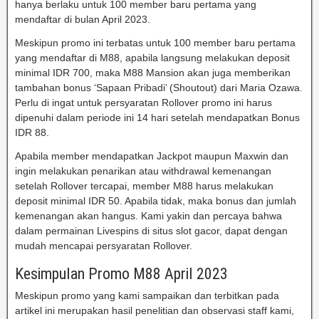
hanya berlaku untuk 100 member baru pertama yang
mendaftar di bulan April 2023.
Meskipun promo ini terbatas untuk 100 member baru pertama
yang mendaftar di M88, apabila langsung melakukan deposit
minimal IDR 700, maka M88 Mansion akan juga memberikan
tambahan bonus ‘Sapaan Pribadi’ (Shoutout) dari Maria Ozawa.
Perlu di ingat untuk persyaratan Rollover promo ini harus
dipenuhi dalam periode ini 14 hari setelah mendapatkan Bonus
IDR 88.
Apabila member mendapatkan Jackpot maupun Maxwin dan
ingin melakukan penarikan atau withdrawal kemenangan
setelah Rollover tercapai, member M88 harus melakukan
deposit minimal IDR 50. Apabila tidak, maka bonus dan jumlah
kemenangan akan hangus. Kami yakin dan percaya bahwa
dalam permainan Livespins di situs slot gacor, dapat dengan
mudah mencapai persyaratan Rollover.
Kesimpulan Promo M88 April 2023
Meskipun promo yang kami sampaikan dan terbitkan pada
artikel ini merupakan hasil penelitian dan observasi staff kami,