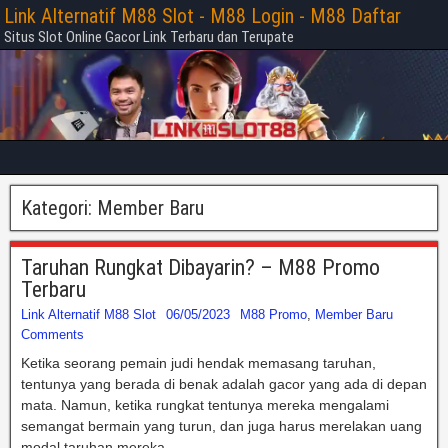
Link Alternatif M88 Slot - M88 Login - M88 Daftar
Situs Slot Online Gacor Link Terbaru dan Terupate
Kategori:
Member Baru
Taruhan Rungkat Dibayarin? – M88 Promo
Terbaru
Link Alternatif M88 Slot
06/05/2023
M88 Promo
,
Member Baru
Comments
Ketika seorang pemain judi hendak memasang taruhan,
tentunya yang berada di benak adalah gacor yang ada di depan
mata. Namun, ketika rungkat tentunya mereka mengalami
semangat bermain yang turun, dan juga harus merelakan uang
modal taruhan mereka.