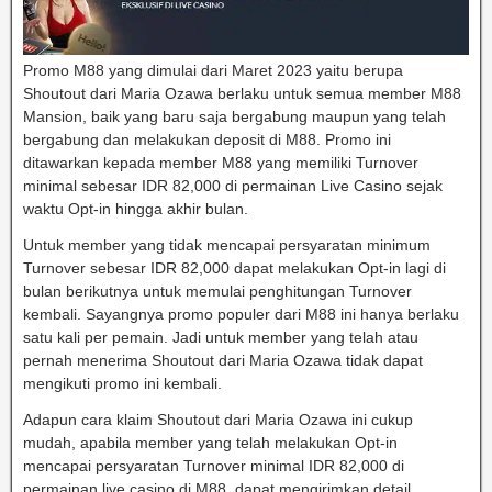
Promo M88 yang dimulai dari Maret 2023 yaitu berupa
Shoutout dari Maria Ozawa berlaku untuk semua member M88
Mansion, baik yang baru saja bergabung maupun yang telah
bergabung dan melakukan deposit di M88. Promo ini
ditawarkan kepada member M88 yang memiliki Turnover
minimal sebesar IDR 82,000 di permainan Live Casino sejak
waktu Opt-in hingga akhir bulan.
Untuk member yang tidak mencapai persyaratan minimum
Turnover sebesar IDR 82,000 dapat melakukan Opt-in lagi di
bulan berikutnya untuk memulai penghitungan Turnover
kembali. Sayangnya promo populer dari M88 ini hanya berlaku
satu kali per pemain. Jadi untuk member yang telah atau
pernah menerima Shoutout dari Maria Ozawa tidak dapat
mengikuti promo ini kembali.
Adapun cara klaim Shoutout dari Maria Ozawa ini cukup
mudah, apabila member yang telah melakukan Opt-in
mencapai persyaratan Turnover minimal IDR 82,000 di
permainan live casino di M88, dapat mengirimkan detail