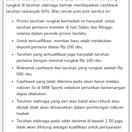
rungkat di taruhan olahraga berhak mendapatkan cashback
taruhan sebanyak 50%. Mari simak poin-poin berikut ini:
Promo taruhan rungkat berhadiah ini hanyalah untuk
taruhan pertama member di hari Sabtu dan Minggu
selama dalam periode promo berlaku.
Untuk terkualifikasi, member baru wajib melakukan
deposit pertama diatas Rp 100 ribu.
Taruhan yang terkualifikasi juga hanyalah taruhan
pertama dengan minimal rungkat Rp 100 ribu.
Maksimal cashback dari taruhan yang rungkat adalah Rp
500 ribu.
Cashback yang telah diterima pada akun harus melalui
rollover 5x di M88 Sports sebelum penarikan kemenangan
dapat dilakukan.
Taruhan olahraga yang seri atau batal atau refund atau
ditolak tidak akan dimasukkan dalam perhitungan rollover
hadiah.
Taruhan olahraga pada odds desimal di bawah 1.50 juga
tidak akan dihitung sebagai kualifikasi untuk persyaratan