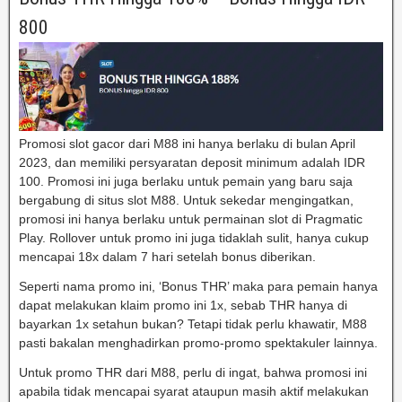
800
Promosi slot gacor dari M88 ini hanya berlaku di bulan April
2023, dan memiliki persyaratan deposit minimum adalah IDR
100. Promosi ini juga berlaku untuk pemain yang baru saja
bergabung di situs slot M88. Untuk sekedar mengingatkan,
promosi ini hanya berlaku untuk permainan slot di Pragmatic
Play. Rollover untuk promo ini juga tidaklah sulit, hanya cukup
mencapai 18x dalam 7 hari setelah bonus diberikan.
Seperti nama promo ini, ‘Bonus THR’ maka para pemain hanya
dapat melakukan klaim promo ini 1x, sebab THR hanya di
bayarkan 1x setahun bukan? Tetapi tidak perlu khawatir, M88
pasti bakalan menghadirkan promo-promo spektakuler lainnya.
Untuk promo THR dari M88, perlu di ingat, bahwa promosi ini
apabila tidak mencapai syarat ataupun masih aktif melakukan