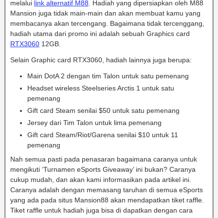
melalui
link alternatif M88
. Hadiah yang dipersiapkan oleh M88
Mansion juga tidak main-main dan akan membuat kamu yang
membacanya akan tercengang. Bagaimana tidak tercenggang,
hadiah utama dari promo ini adalah sebuah Graphics card
RTX3060
12GB.
Selain Graphic card RTX3060, hadiah lainnya juga berupa:
Main DotA 2 dengan tim Talon untuk satu pemenang
Headset wireless Steelseries Arctis 1 untuk satu
pemenang
Gift card Steam senilai $50 untuk satu pemenang
Jersey dari Tim Talon untuk lima pemenang
Gift card Steam/Riot/Garena senilai $10 untuk 11
pemenang
Nah semua pasti pada penasaran bagaimana caranya untuk
mengikuti ‘Turnamen eSports Giveaway’ ini bukan? Caranya
cukup mudah, dan akan kami informasikan pada artikel ini.
Caranya adalah dengan memasang taruhan di semua eSports
yang ada pada situs Mansion88 akan mendapatkan tiket raffle.
Tiket raffle untuk hadiah juga bisa di dapatkan dengan cara