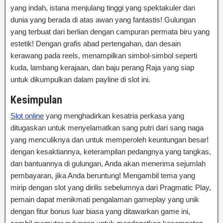
yang indah, istana menjulang tinggi yang spektakuler dan
dunia yang berada di atas awan yang fantastis! Gulungan
yang terbuat dari berlian dengan campuran permata biru yang
estetik! Dengan grafis abad pertengahan, dan desain
kerawang pada reels, menampilkan simbol-simbol seperti
kuda, lambang kerajaan, dan baju perang Raja yang siap
untuk dikumpulkan dalam payline di slot ini.
Kesimpulan
Slot online
yang menghadirkan kesatria perkasa yang
ditugaskan untuk menyelamatkan sang putri dari sang naga
yang menculiknya dan untuk memperoleh keuntungan besar!
dengan kesaktiannya, keterampilan pedangnya yang tangkas,
dan bantuannya di gulungan, Anda akan menerima sejumlah
pembayaran, jika Anda beruntung! Mengambil tema yang
mirip dengan slot yang dirilis sebelumnya dari Pragmatic Play,
pemain dapat menikmati pengalaman gameplay yang unik
dengan fitur bonus luar biasa yang ditawarkan game ini,