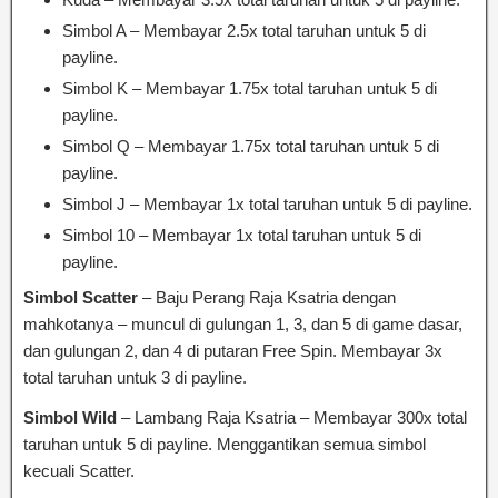
Simbol A – Membayar 2.5x total taruhan untuk 5 di
payline.
Simbol K – Membayar 1.75x total taruhan untuk 5 di
payline.
Simbol Q – Membayar 1.75x total taruhan untuk 5 di
payline.
Simbol J – Membayar 1x total taruhan untuk 5 di payline.
Simbol 10 – Membayar 1x total taruhan untuk 5 di
payline.
Simbol Scatter
– Baju Perang Raja Ksatria dengan
mahkotanya – muncul di gulungan 1, 3, dan 5 di game dasar,
dan gulungan 2, dan 4 di putaran Free Spin. Membayar 3x
total taruhan untuk 3 di payline.
Simbol Wild
– Lambang Raja Ksatria – Membayar 300x total
taruhan untuk 5 di payline. Menggantikan semua simbol
kecuali Scatter.