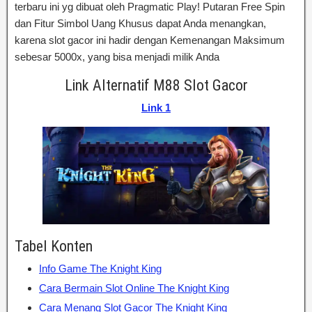
terbaru ini yg dibuat oleh Pragmatic Play! Putaran Free Spin
dan Fitur Simbol Uang Khusus dapat Anda menangkan,
karena slot gacor ini hadir dengan Kemenangan Maksimum
sebesar 5000x, yang bisa menjadi milik Anda
Link Alternatif M88 Slot Gacor
Link 1
Tabel Konten
Info Game The Knight King
Cara Bermain Slot Online The Knight King
Cara Menang Slot Gacor The Knight King