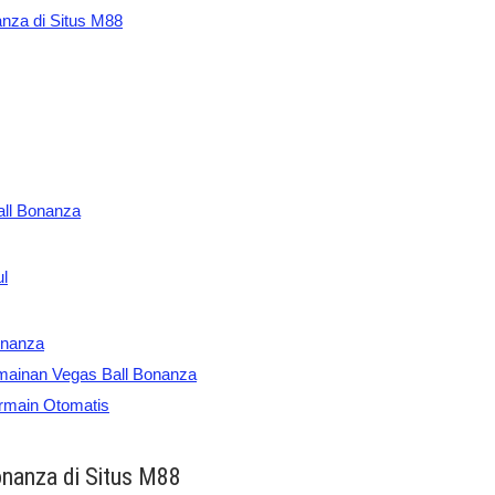
nza di Situs M88
all Bonanza
l
onanza
ainan Vegas Ball Bonanza
ermain Otomatis
onanza di Situs M88