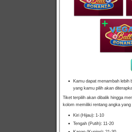
Kamu dapat menambah lebih bany
yang kamu pilih akan diterapk
Tiket terpilih akan dibalik hingga
kolom memiliki rentang angka yang s
Kiri (Hijau): 1-10
Tengah (Putih): 11-20
Kanan (Kuning): 21-30