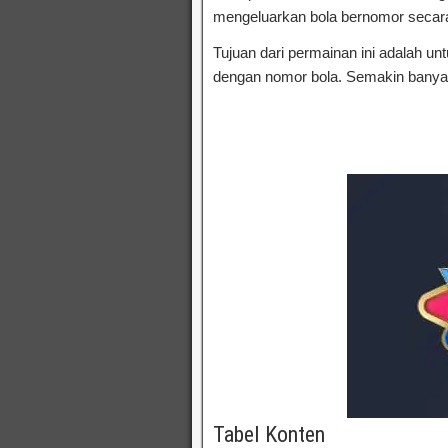
mengeluarkan bola bernomor secar
Tujuan dari permainan ini adalah u
dengan nomor bola. Semakin banya
Tabel Konten