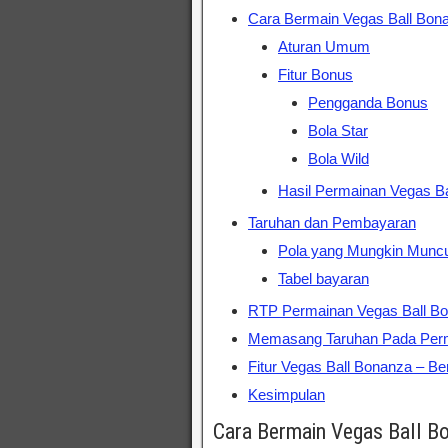
Cara Bermain Vegas Ball Bona
Aturan Umum
Fitur Bonus
Pengganda Bonus
Bola Star
Bola Wild
Hasil Permainan Vegas B
Taruhan dan Pembayaran
Pola yang Mungkin Muncu
Tabel bayaran
RTP Permainan Vegas Ball B
Memasang Taruhan Pada Perm
Fitur Vegas Ball Bonanza – B
Kesimpulan
Cara Bermain Vegas Ball B