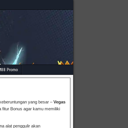
M88 Promo
i keberuntungan yang besar –
Vegas
 fitur Bonus agar kamu memiliki
na alat penggulir akan