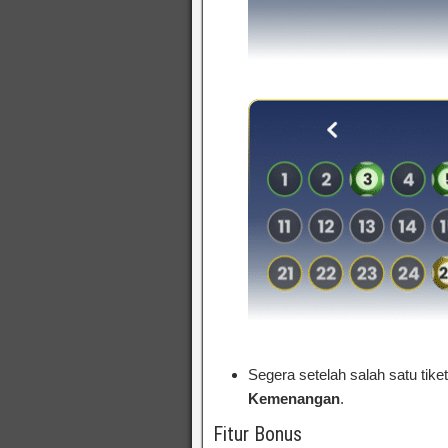
Segera setelah salah satu tik
Kemenangan
.
Fitur Bonus